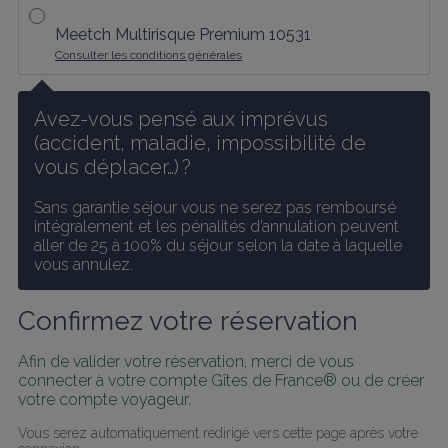
Meetch Multirisque Premium 10531
Consulter les conditions générales
Avez-vous pensé aux imprévus 
(accident, maladie, impossibilité de 
vous déplacer…) ?
Sans garantie séjour vous ne serez pas remboursé 
intégralement et les pénalités d’annulation peuvent 
aller de 25 à 100% du séjour selon la date à laquelle 
vous annulez.
Confirmez votre réservation
Afin de valider votre réservation, merci de vous 
connecter à votre compte Gîtes de France® ou de créer 
votre compte voyageur.
Vous serez automatiquement redirigé vers cette page après votre 