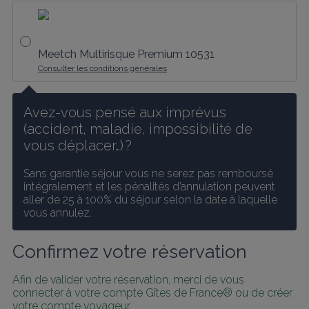
Meetch Multirisque Premium 10531
Consulter les conditions générales
Avez-vous pensé aux imprévus 
(accident, maladie, impossibilité de 
vous déplacer…) ?
Sans garantie séjour vous ne serez pas remboursé 
intégralement et les pénalités d’annulation peuvent 
aller de 25 à 100% du séjour selon la date à laquelle 
vous annulez.
Confirmez votre réservation
Afin de valider votre réservation, merci de vous 
connecter à votre compte Gîtes de France® ou de créer 
votre compte voyageur.