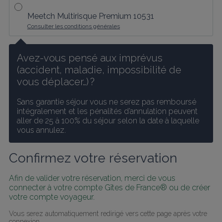
Meetch Multirisque Premium 10531
Consulter les conditions générales
Avez-vous pensé aux imprévus 
(accident, maladie, impossibilité de 
vous déplacer…) ?
Sans garantie séjour vous ne serez pas remboursé 
intégralement et les pénalités d’annulation peuvent 
aller de 25 à 100% du séjour selon la date à laquelle 
vous annulez.
Confirmez votre réservation
Afin de valider votre réservation, merci de vous 
connecter à votre compte Gîtes de France® ou de créer 
votre compte voyageur.
Vous serez automatiquement redirigé vers cette page après votre 
connexion.