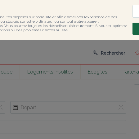
nalités proposés sur notre site et afin d’améliorer l’expérience de nos 
u stockés sur votre ordinateur ou sur tout autre appareil.

ies. Vous pourrez toujours les désactiver ultérieurement. Si vous supprimez 
ptions ou des problèmes d’accès au site.
Rechercher
groupe
Logements insolites
Ecogîtes
Partena