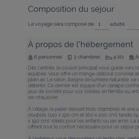
Composition du séjour
Le voyage sera composé de
adulte
,
À propos de l'hébergement
6 personnes
3 chambres
4 lits
A
Dès l'entrée, le couloir principal vous guide vers l
équipée, vous offre un mange-debout convivial ainsi
plein air. Le salon, baigné de lumière naturelle, se
détente. Ce dernier est équipé d'un canapé confor
jeux de société pour vos soirées en famille ou en
de-chaussée.

À l'étage, le palier dessert trois chambres et une
doubles (140 x 190 cm et 160 x 200 cm), tandis qu
x 190 cm), idéals pour les enfants ou les amis. La
offrant tout le confort nécessaire pour un séjour p
À l'extérieur, vous découvrirez un jardin clos, parf