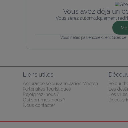
Vous avez déjà un c
Vous serez automatiquement rediri
Me 
Vous n’êtes pas encore client Gîtes de
Liens utiles
Découv
Assurance séjour/annulation Meetch
Séjour t
Partenaires Touristiques
Les desti
Rejoignez-nous ?
Les villes
Qui sommes-nous ?
Découvrir
Nous contacter