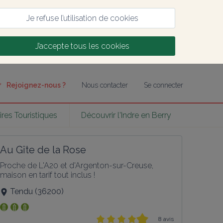
Je refuse l’utilisation de cookies
J’accepte tous les cookies
Rejoignez-nous ?
Nous contacter
Se connecter
ires Touristiques
Découvrir l'Indre en Berry
Au Gîte de la Rose
Proche de L'A20 et d'Argenton-sur-Creuse, 
maison en tarif tout inclus !
Tendu
(
36200
)
8 avis