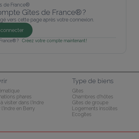
ompte Gîtes de France® ?
gé vers cette page après votre connexion.
connecter
 France® ? 
Créez votre compte maintenant !
rir
Type de biens
hématique
Gîtes
nations phares
Chambres d'hôtes
 à visiter dans l'Indre
Gîtes de groupe
 l'Indre en Berry
Logements insolites
Ecogîtes