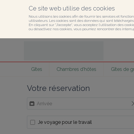
Ce site web utilise des cookies
Nous utilisons les cookies afin de fournir les services et fonction
utilisateurs. Les cookies sont des données qui sont téléchargés o
En cliquant sur ”J’accepte”, vous acceptez l’utilisation des cook
ou désactivez nos cookies, vous pourriez rencontrer des interru
Gîtes
Chambres d'hôtes
Gîtes de 
Votre réservation
Je voyage pour le travail