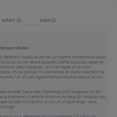
enfant
,
bébé
.
nimaux refusés
es différents espaces de vie. La cuisine, moderne et toute 
 qu'un accès direct au jardin, parfait pour les repas en 
 divise en deux espaces : un coin repas et un coin 
table, d'une grande TV connectée et d'une sélection de 
tre amis. Un wc est également accessible depuis le rez-
 salle de bain. Deux des chambres sont équipées de lits 
e la troisième chambre dispose de deux lits simples (90 
 salle de bain comprend un wc et un lave-linge, vous 
rolongé.

ait pour vous détendre en toute intimité. Un salon de 